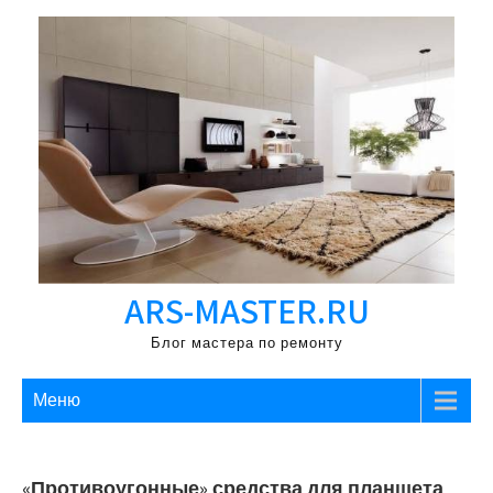
Перейти
к
содержимому
ARS-MASTER.RU
Блог мастера по ремонту
Меню
«Противоугонные» средства для планшета