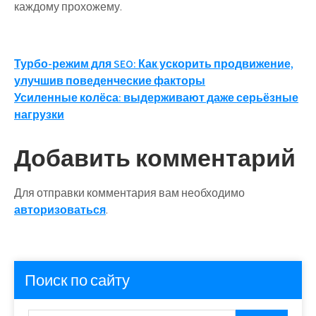
каждому прохожему.
Навигация
Турбо-режим для SEO: Как ускорить продвижение,
улучшив поведенческие факторы
по
Усиленные колёса: выдерживают даже серьёзные
записям
нагрузки
Добавить комментарий
Для отправки комментария вам необходимо
авторизоваться
.
Поиск по сайту