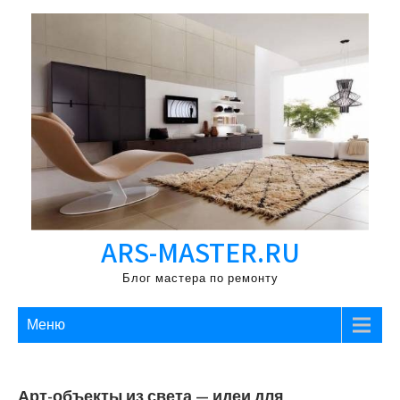
Перейти
к
содержимому
ARS-MASTER.RU
Блог мастера по ремонту
Меню
Арт-объекты из света — идеи для