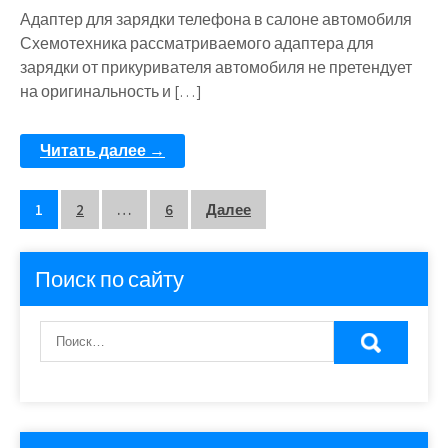
Адаптер для зарядки телефона в салоне автомобиля
Схемотехника рассматриваемого адаптера для
зарядки от прикуривателя автомобиля не претендует
на оригинальность и […]
Читать далее →
Пагинация
1
2
…
6
Далее
записей
Поиск по сайту