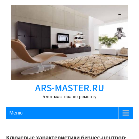
Перейти
к
содержимому
ARS-MASTER.RU
Блог мастера по ремонту
Меню
Ключевые характеристики бизнес-центров: