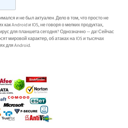
мался и не был актуален. Дело в том, что просто не
как Android и IOS, не говоря о мелких продуктах,
ирус для планшета сегодня? Однозначно — да! Сейчас
ят мировой характер, об атаках на IOS и тысячах
х для Android.