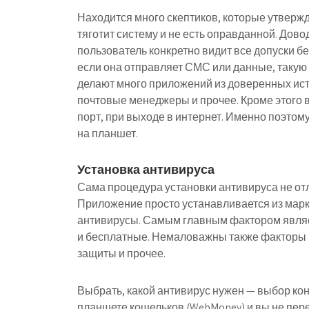
Находится много скептиков, которые утвержд
тяготит систему и не есть оправданной. Дово
пользователь конкретно видит все допуски б
если она отправляет СМС или данные, такую 
делают много приложений из доверенных ис
почтовые менеджеры и прочее. Кроме этого в
порт, при выходе в интернет. Именно поэтому
на планшет.
Установка антивируса
Сама процедура установки антивируса не от
Приложение просто устанавливается из марк
антивирусы. Самым главным фактором являет
и бесплатные. Немаловажны также факторы 
защиты и прочее.
Выбрать, какой антивирус нужен — выбор кон
планшете кошельков (WebMoney) и вы не пер