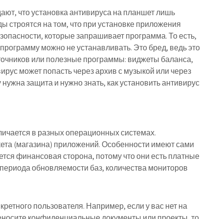
ают, что установка антивируса на планшет лишь
ды строятся на том, что при установке приложения
езопасности, которые запрашивает программа. То есть,
программу можно не устанавливать. Это бред, ведь это
точников или полезные программы: виджеты баланса,
ирус может попасть через архив с музыкой или через
 нужна защита и нужно знать, как установить антивирус
личается в разных операционных системах.
ета (магазина) приложений. Особенности имеют сами
ся финансовая сторона, потому что они есть платные
периода обновляемости баз, количества мониторов
кретного пользователя. Например, если у вас нет на
еносите конфиденциальные документы или проекты, то