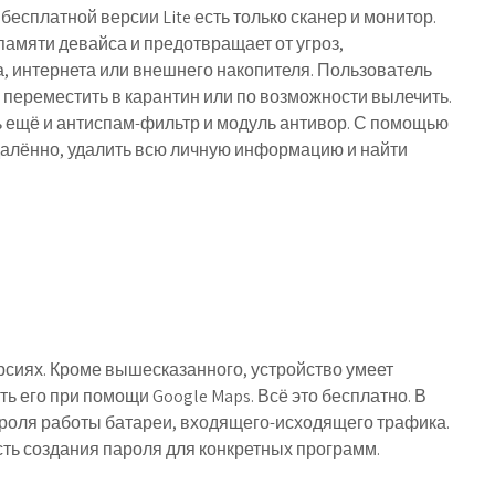
есплатной версии Lite есть только сканер и монитор.
амяти девайса и предотвращает от угроз,
, интернета или внешнего накопителя. Пользователь
, переместить в карантин или по возможности вылечить.
ь ещё и антиспам-фильтр и модуль антивор. С помощью
далённо, удалить всю личную информацию и найти
рсиях. Кроме вышесказанного, устройство умеет
 его при помощи Google Maps. Всё это бесплатно. В
роля работы батареи, входящего-исходящего трафика.
сть создания пароля для конкретных программ.