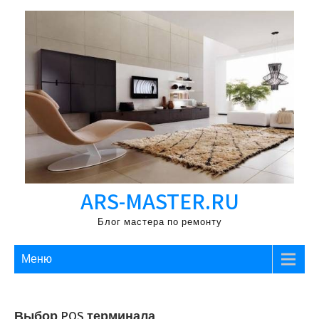
Перейти
к
содержимому
ARS-MASTER.RU
Блог мастера по ремонту
Меню
Выбор POS терминала