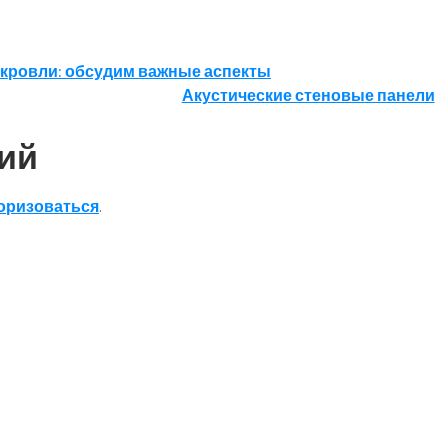
 кровли: обсудим важные аспекты
Акустические стеновые панели
ий
оризоваться
.