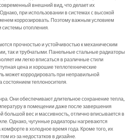
овременный внешний вид, что делает их
днако, при использовании в системах с высокой
менем коррозировать. Поэтому важным условием
и системы отопления.
аются прочностью и устойчивостью к механическим
ми, так и трубчатыми. Панельные стальные радиаторы
воляет им легко вписаться в различные стили
тупная цена и хорошие теплотехнические
таль может корродировать при неправильной
а состоянием теплоносителя.
ра. Они обеспечивают длительное сохранение тепла,
мпературу в помещении даже после завершения
ой большой вес и массивность, отлично вписывается в
иле. Однако, чугунные радиаторы нагреваются
 комфорте в холодное время года. Кроме того, их
ом из-за недостатков в дизайне.