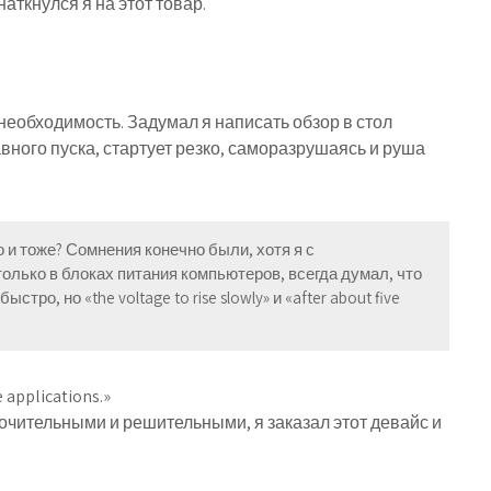
наткнулся я на этот товар.
необходимость. Задумал я написать обзор в стол
авного пуска, стартует резко, саморазрушаясь и руша
о и тоже? Сомнения конечно были, хотя я с
олько в блоках питания компьютеров, всегда думал, что
ыстро, но «the voltage to rise slowly» и «after about five
 applications.»
точительными и решительными, я заказал этот девайс и