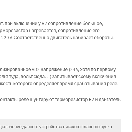
: при включении у R2 сопротивление большое,
ерморезистор нагревается, сопротивление его
к 220 V. Соответственно двигатель набирает обороты.
изированное VD2 напряжение (24 V, хотя по первому
ольт туда, вольт сюда…) запитывает схему включения
емкость которого определяет время срабатывания реле.
 контакты реле шунтируют терморезистор R2 и двигатель
ключение данного устройства никакого плавного пуска