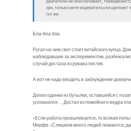
двигателю не обеспечивает, терморезисто
зря, только реле издевательски щелкает ч
тот же.
Бла-бпа-бла
Ругал на чем свет стоит китайского купца. 
наблюдавшие за экспериментом, разбежались
случай достала из рукава пестик.
А вот не надо вводить в заблуждение доверч
Допил одонки из бутылки, оставшейся с поза
успокоился… Достал из помойного ведра пла
«Если работа проваливается, то всякая попы
Мерфи. «Слишком много людей ломаются, даже