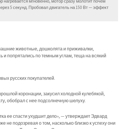
р нагревается мгновенно, мотор сразу молотит почем
ерез 5 секунд. Пробовал двигатель на 150 Вт — эффект
Домашние животные, дошколята и приживалки,
 и попрятались по темным углам, теща на всякий
ивых русских покупателей.
прошлой коронации, закусил холодной кулебякой,
ту, обобрал с нее подсолнечную шелуху.
тка ее спасти ухудшит дело», — утверждает Эдвард
 не подозревая о том, насколько близко к успеху они