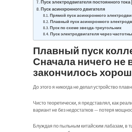
Пуск электродвигателя постоянного тока 
Пуск асинхронного двигателя
Прямой пуск асинхронного электродви
Плавный пуск асинхронного электродв
Пуск по схеме звезда-треугольник
Пуск электродвигателя через частотн
Плавный пуск колле
Сначала ничего не 
закончилось хоро
До этого я никогда не делал устройство плавн
Чисто теоретически, я представлял, как реал
вариант не без недостатков — потеря мощнос
Блуждая по пыльным китайским лабазам, в т