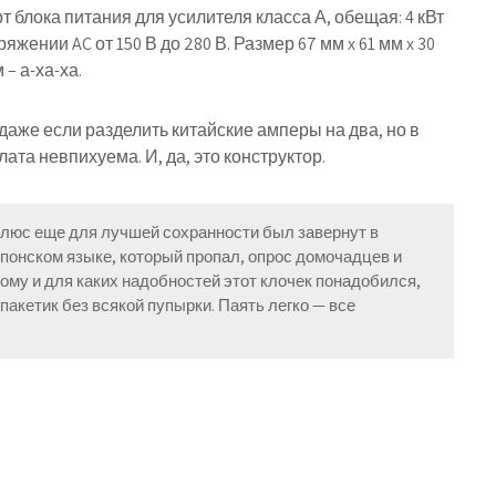
т блока питания для усилителя класса А, обещая: 4 кВт
жении AC от 150 В до 280 В. Размер 67 мм x 61 мм x 30
– а-ха-ха.
 даже если разделить китайские амперы на два, но в
ата невпихуема. И, да, это конструктор.
плюс еще для лучшей сохранности был завернут в
понском языке, который пропал, опрос домочадцев и
кому и для каких надобностей этот клочек понадобился,
пакетик без всякой пупырки. Паять легко — все