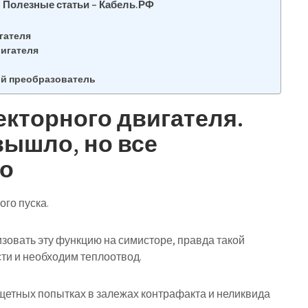
| Полезные статьи – Кабель.РФ
гателя
игателя
ый преобразователь
кторного двигателя.
вышло, но все
шо
ого пуска.
изовать эту функцию на симисторе, правда такой
ти и необходим теплоотвод.
щетных попытках в залежах контрафакта и неликвида