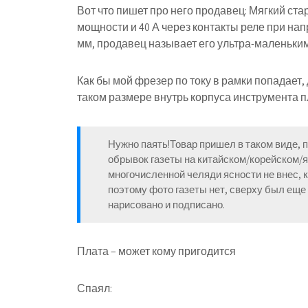
Вот что пишет про него продавец: Мягкий стар
мощности и 40 А через контакты реле при напря
мм, продавец называет его ультра-маленьким 
Как бы мой фрезер по току в рамки попадает,
таком размере внутрь корпуса инструмента пл
Нужно паять!Товар пришел в таком виде, 
обрывок газеты на китайском/корейском/я
многочисленной челяди ясности не внес, 
поэтому фото газеты нет, сверху был еще 
нарисовано и подписано.
Плата – может кому пригодится
Спаял: