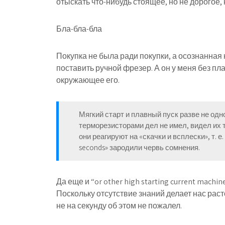
отыскать что-нибудь стоящее, но не дорогое, 
Бла-бла-бла
Покупка не была ради покупки, а осознанная 
поставить ручной фрезер. А он у меня без пл
окружающее его.
Мягкий старт и плавный пуск разве не одн
терморезисторами дел не имел, видел их т
они реагируют на «скачки и всплески», т. е. б
seconds» зародили червь сомнения.
Да еще и “or other high starting current machine
Поскольку отсутствие знаний делает нас рас
не на секунду об этом не пожалел.