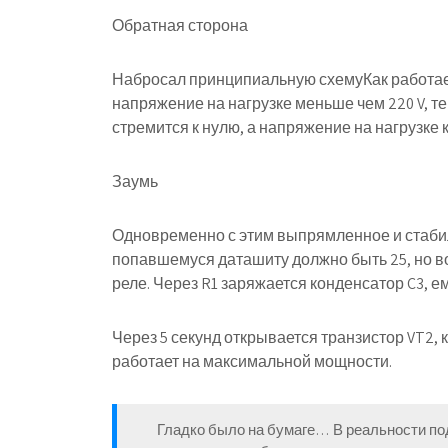
Обратная сторона
Набросал принципиальную схемуКак работает
напряжение на нагрузке меньше чем 220 V, т
стремится к нулю, а напряжение на нагрузке 
Заумь
Одновременно с этим выпрямленное и стабил
попавшемуся даташиту должно быть 25, но в
реле. Через R1 заряжается конденсатор C3, 
Через 5 секунд открывается транзистор VT2,
работает на максимальной мощности.
Гладко было на бумаге… В реальности под