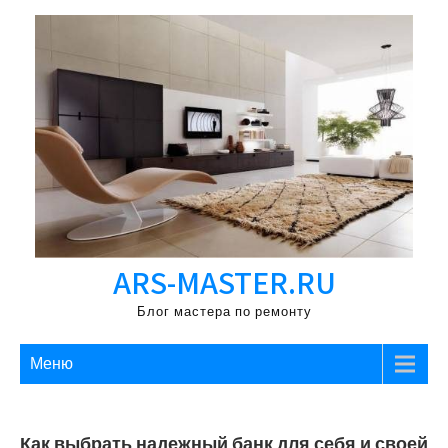
Перейти
к
содержимому
ARS-MASTER.RU
Блог мастера по ремонту
Меню
Как выбрать надежный банк для себя и своей