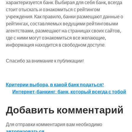
характеризуется банк. Выбирая для себя банк, всегда
стоит отыскать и ознакомиться с рейтингом
учреждения. Как правило, банки размещают данные о
рейтингах, составляемых ведущими рейтинговыми
агентствами, размещают на страницах своих сайтов,
где с ними могут ознакомиться все желающие,
информация находится в свободном доступе.
Спасибо за внимание к публикации!
Навигация
Критерии выбора, в какой банк податься?
Интернет-банкинг: банк, который всегда с тобой
по
записям
Добавить комментарий
Для отправки комментария вам необходимо
авторизоваться
.