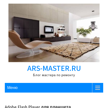
Перейти
к
содержимому
ARS-MASTER.RU
Блог мастера по ремонту
Меню
Adobe Flash Player для планшета