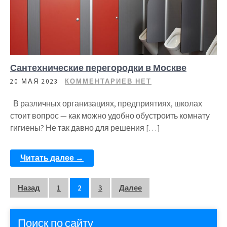
Сантехнические перегородки в Москве
20 МАЯ 2023
КОММЕНТАРИЕВ НЕТ
В различных организациях, предприятиях, школах
стоит вопрос — как можно удобно обустроить комнату
гигиены? Не так давно для решения […]
Читать далее →
Пагинация
Назад
1
2
3
Далее
записей
Поиск по сайту