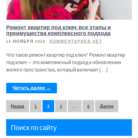
Ремонт квартир под ключ: все этапы и
преимущества комплексного подхода
15 НОЯБРЯ 2024
КОММЕНТАРИЕВ НЕТ
Что такое ремонт квартир под ключ? Ремонт квартир
под ключ — это комплексный подход к обновлению
жилого пространства, который включает […]
Читать далее →
Пагинация
Назад
1
2
3
…
6
Далее
записей
Поиск по сайту